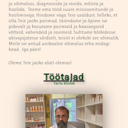
ja võimalusi, diagnoosida ja ravida, mõista ja
hoolida. Teeme oma tööd suure missioonitunde ja
hoolimisega. Hindame väga Teie usaldust. Selleks, et
olla Teie jaoks parimad, täiendame ja õpime ise
pidevalt ja kasutame parimaid ja kaasaegseid
võtteid, vahendeid ja ravimeid. Suhtume kõikidesse
abivajajatesse võrdselt, teisiti ei olekski see võimalik.
Meile on antud unikaalne võimalus teha midagi
head. Iga päev!
Oleme Teie jaoks alati olemas!
Töötajad
Tartu kliinik