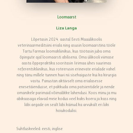
Loomaarst
Liza Langa
Lõpetasin 2024. aastal Eesti Maaülikoolis
veterinaarmeditsiini eriala ning asusin loomaarstina tööle
Tartu Farmax loomakliinikus, kus töötasin juba oma
õpingute ajal loomaarsti abilisena. Oma ülikooli viimase
aasta õppepraktika sooritasin Iirimaa ühes suurimas
referentskliinikus, kus roteerusin erinevate erialade vahel
ning tänu millele tunnen huvi nii sisehaiguste kui ka kirurgia
vastu. Panustan aktiivselt oma erialasesse
enesetäiendusse, et pakkuda oma patsientidele ja nende
omanikele parimaid võimalikke lahendusi. Koos minu ja mu
abikaasaga elavad meie kodus veel kaks koera ja kass ning
läbi aegade on sealt läbi käinud ka arvukalt eri liiki
hoiukodulisi.
Suhtluskeeled: eesti, inglise