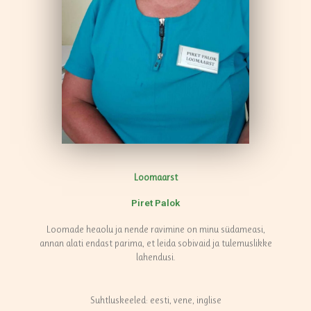
Loomaarst
Piret Palok
Loomade heaolu ja nende ravimine on minu südameasi,
annan alati endast parima, et leida sobivaid ja tulemuslikke
lahendusi.
Suhtluskeeled: eesti, vene, inglise