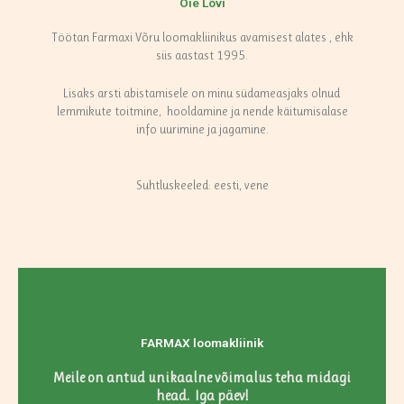
Õie Lõvi
Töötan Farmaxi Võru loomakliinikus avamisest alates , ehk
siis aastast 1995.
Lisaks arsti abistamisele on minu südameasjaks olnud
lemmikute toitmine, hooldamine ja nende käitumisalase
info uurimine ja jagamine.
Suhtluskeeled: eesti, vene
FARMAX loomakliinik
Meile on antud unikaalne võimalus teha midagi
head. Iga päev!