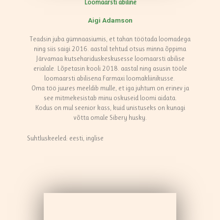
Loomaarsti abiline
Aigi Adamson
Teadsin juba gümnaasiumis, et tahan töötada loomadega
ning siis saigi 2016. aastal tehtud otsus minna õppima
Järvamaa kutsehariduskeskusesse loomaarsti abilise
erialale. Lõpetasin kooli 2018. aastal ning asusin tööle
loomaarsti abilisena Farmaxi loomakliinikusse.
Oma töö juures meeldib mulle, et iga juhtum on erinev ja
see mitmekesistab minu oskuseid loomi aidata.
Kodus on mul seenior kass, kuid unistuseks on kunagi
võtta omale Sibery husky.
Suhtluskeeled: eesti, inglise