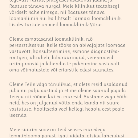
Raatuse tänava nurgal. Meie kliinikut teataksegi
võrdselt kahe nimega, nii Raatusee tänava
loomakliinik kui ka lihtsalt Farmaxi loomakliinik.
Lisaks Tartule on meil loomakliinik Võrus.
Oleme esmatasandi loomakliinik, n.ö
perearstikeskus, kelle tööks on abivajajate loomade
vastuvõtt, konsulteerimine, esmane diagnostika-
röntgen, ultraheli, laboruuringud, vereproovid,
uriiniproovid ja lahenduste pakkumine vastavalt
oma võimalustele või eriarstile edasi suunates.
Oleme Teile väga tänulikud, et olete meid usaldanud
juba nii palju aastaid ja et me oleme saanud jagada
Teiega nii rõõme kui ka muresid. Austame väga kõiki
neid, kes on julgenud võtta enda kanda nii suure
vastutuse, hoolitseda veel kellegi heaolu eest peale
iseenda.
Meie suurim soov on Teid seoses muredega
lemmiklooma pärast igati aidata, otsida lahendusi