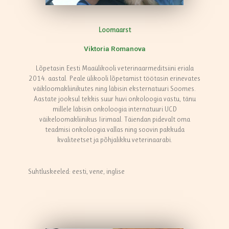
Loomaarst
Viktoria Romanova
Lõpetasin Eesti Maaülikooli veterinaarmeditsiini eriala
2014. aastal. Peale ülikooli lõpetamist töötasin erinevates
väikloomakliinikutes ning läbisin eksternatuuri Soomes.
Aastate jooksul tekkis suur huvi onkoloogia vastu, tänu
millele läbisin onkoloogia internatuuri UCD
väikeloomakliinikus Iirimaal. Täiendan pidevalt oma
teadmisi onkoloogia vallas ning soovin pakkuda
kvaliteetset ja põhjalikku veterinaarabi.
Suhtluskeeled: eesti, vene, inglise