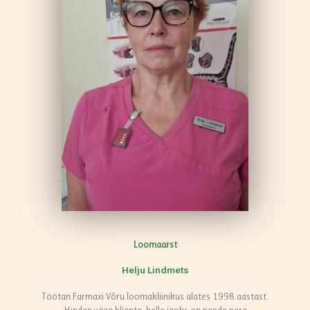
Loomaarst
Helju Lindmets
Töötan Farmaxi Võru loomakliinikus alates 1998.aastast.
Hindan väga kliente, kelle jaoks on nende pere