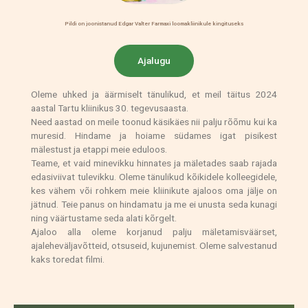
Pildi on joonistanud Edgar Valter Farmaxi loomakliinikule kingituseks
Ajalugu
Oleme uhked ja äärmiselt tänulikud, et meil täitus 2024
aastal Tartu kliinikus 30. tegevusaasta.
Need aastad on meile toonud käsikäes nii palju rõõmu kui ka
muresid. Hindame ja hoiame südames igat pisikest
mälestust ja etappi meie eduloos.
Teame, et vaid minevikku hinnates ja mäletades saab rajada
edasiviivat tulevikku. Oleme tänulikud kõikidele kolleegidele,
kes vähem või rohkem meie kliinikute ajaloos oma jälje on
jätnud. Teie panus on hindamatu ja me ei unusta seda kunagi
ning väärtustame seda alati kõrgelt.
Ajaloo alla oleme korjanud palju mäletamisväärset,
ajaleheväljavõtteid, otsuseid, kujunemist. Oleme salvestanud
kaks toredat filmi.