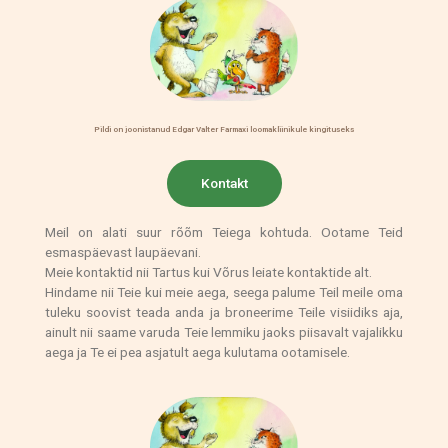
Pildi on joonistanud Edgar Valter Farmaxi loomakliinikule kingituseks
Kontakt
Meil on alati suur rõõm Teiega kohtuda. Ootame Teid
esmaspäevast laupäevani.
Meie kontaktid nii Tartus kui Võrus leiate kontaktide alt.
Hindame nii Teie kui meie aega, seega palume Teil meile oma
tuleku soovist teada anda ja broneerime Teile visiidiks aja,
ainult nii saame varuda Teie lemmiku jaoks piisavalt vajalikku
aega ja Te ei pea asjatult aega kulutama ootamisele.