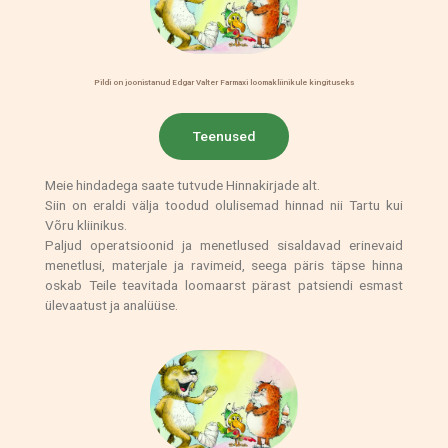
Pildi on joonistanud Edgar Valter Farmaxi loomakliinikule kingituseks
Teenused
Meie hindadega saate tutvude Hinnakirjade alt.
Siin on eraldi välja toodud olulisemad hinnad nii Tartu kui
Võru kliinikus.
Paljud operatsioonid ja menetlused sisaldavad erinevaid
menetlusi, materjale ja ravimeid, seega päris täpse hinna
oskab Teile teavitada loomaarst pärast patsiendi esmast
ülevaatust ja analüüse.