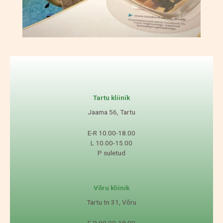
Tartu kliinik
Jaama 56, Tartu
E-R 10.00-18.00
L 10.00-15.00
P suletud
Võru kliinik
Tartu tn 31, Võru
E-R 09.00-18.00